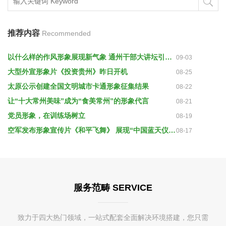
推荐内容
Recommended
以什么样的作风形象展现新气象 通州干部大讲坛引导勇担当善作为
09-03
大型外宣形象片《投资贵州》昨日开机
08-25
太原公示创建全国文明城市卡通形象征集结果
08-22
让“十大常州美味”成为“食美常州”的形象代言
08-21
党员形象，在训练场树立
08-19
空军发布形象宣传片《和平飞舞》 展现“中国蓝天仪仗队”
08-17
服务范畴 SERVICE
致力于四大热门领域，一站式配套全面解决环境搭建，您只需