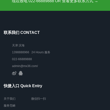
现在致电 022-66889888 OR 查看更多联系方式 →
联系我们 CONTACT
天津 滨海
1398888966 24 Hours 服务
022-66889888
admin@mx36.com/
快捷入口 Quick Entry
关于我们
微信扫一扫
服务范畴