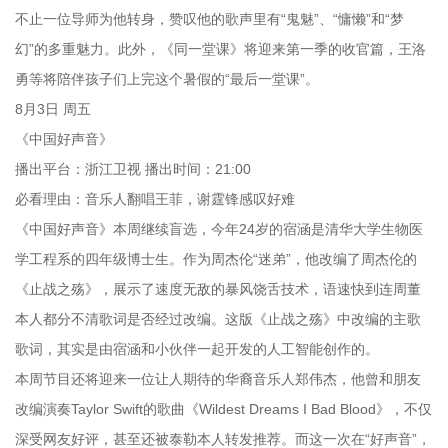
不止一位导师为他转身，赞叹他的歌声里有“鬼魅”、“慵懒”和“梦
幻”的多重魅力。此外，《同一堂课》将迎来第一季的收官篇，王洛
勇等将陪伴孩子们上完这个暑假的“最后一堂课”。
8月3日 周五
《中国好声音》
播出平台：浙江卫视 播出时间：21:00
必看理由：音乐人翻唱王菲，谢霆锋感叹好难
《中国好声音》本周继续盲选，今年24岁的宿涵是清华大学生物医
学工程系的四年级博士生。作为周杰伦“迷弟”，他改编了周杰伦的
《止战之殇》，展示了速度无敌的暴风饶舌技术，语速快到连周董
本人都分不清歌词是否经过改编。这版《止战之殇》中改编的主歌
歌词，其实是由宿涵和小伙伴一起开发的人工智能创作的。
本周节目还将迎来一位让人期待的华裔音乐人郑伟杰，他曾和朋友
改编演奏Taylor Swift的歌曲《Wildest Dreams I Bad Blood》，不仅
深受网友好评，甚至还被泰勒本人转发推荐。而这一次在“好声音”，