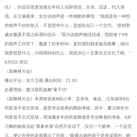
任》，作品呈现更加接近年轻人实际情况，生动、活泼，代入感
强。在王璐看来，女生说相声是一件很酷的事情：“我就是有一种想
把相声干好的劲儿，不是想争什么，是想给自己一个交代。”搭档郭
威在颓废不堪之际遇到伯乐：“因为说相声婚没结成，我把做了9年
的相声工作辞了，颓废了好长时间，直到遇到我老板高晓攀，他问
我梦想是什么，问得我特别扎心，我就决心一定要在北京扎下根。”
8月5日 周日
《新舞林大会》
播出平台：东方卫视 播出时间：21:00
必看理由：董洁展民族舞“童子功”
《新舞林大会》本周将迎来B组小考。言承旭、秦岚、汪东城等8位
明星选手依次登场，接受专业老师的舞蹈考核。其中，董洁将作为
明星选手正式登场，用深藏多年的民族舞接受专业舞者的考核。6岁
习舞的她表演起“看家本领”自然不在话下，仅仅一个眼神、一个起范
儿，便让在座的老师看出了功底：“能看出她的底子是很深厚的，她