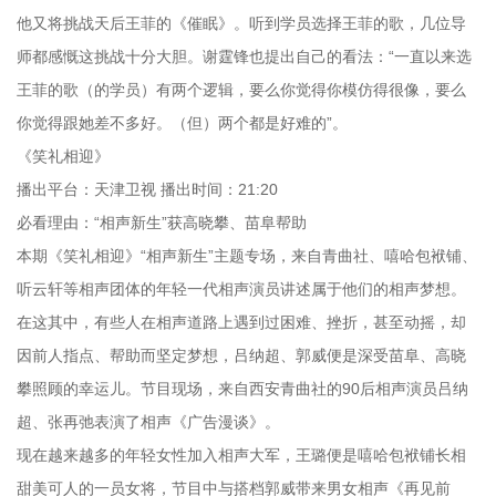
他又将挑战天后王菲的《催眠》。听到学员选择王菲的歌，几位导
师都感慨这挑战十分大胆。谢霆锋也提出自己的看法：“一直以来选
王菲的歌（的学员）有两个逻辑，要么你觉得你模仿得很像，要么
你觉得跟她差不多好。（但）两个都是好难的”。
《笑礼相迎》
播出平台：天津卫视 播出时间：21:20
必看理由：“相声新生”获高晓攀、苗阜帮助
本期《笑礼相迎》“相声新生”主题专场，来自青曲社、嘻哈包袱铺、
听云轩等相声团体的年轻一代相声演员讲述属于他们的相声梦想。
在这其中，有些人在相声道路上遇到过困难、挫折，甚至动摇，却
因前人指点、帮助而坚定梦想，吕纳超、郭威便是深受苗阜、高晓
攀照顾的幸运儿。节目现场，来自西安青曲社的90后相声演员吕纳
超、张再弛表演了相声《广告漫谈》。
现在越来越多的年轻女性加入相声大军，王璐便是嘻哈包袱铺长相
甜美可人的一员女将，节目中与搭档郭威带来男女相声《再见前