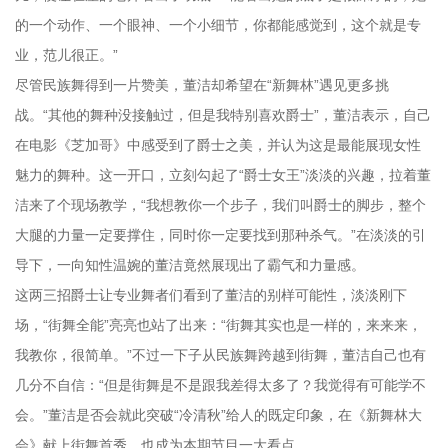
的一个动作、一个眼神、一个小细节，你都能感觉到，这个就是专
业，范儿很正。”
尽管民族舞得到一片赞美，董洁却希望在“新舞林”遇见更多挑
战。“其他的舞种没接触过，但是我特别喜欢爵士”，董洁表示，自己
在电影《芝加哥》中感受到了爵士之美，并认为这是最能展现女性
魅力的舞种。这一开口，立刻勾起了“爵士女王”淡淡的兴趣，拉着董
洁来了个现场教学，“我想教你一个步子，我们叫爵士的脚步，整个
大腿的力量一定要撑住，同时你一定要找到那种杀气。”在淡淡的引
导下，一向知性温婉的董洁竟然展现出了霸气和力量感。
这两三招爵士让专业舞者们看到了董洁的别样可能性，淡淡刚下
场，“街舞全能”亮亮也站了出来：“街舞其实也是一样的，来来来，
我教你，很简单。”不过一下子从民族舞跨越到街舞，董洁自己也有
几分不自信：“但是街舞是不是跟我差得太多了？我觉得有可能学不
会。”董洁是否会就此突破“冷清秋”给人的既定印象，在《新舞林大
会》献上街舞首秀，也成为本期节目一大看点。