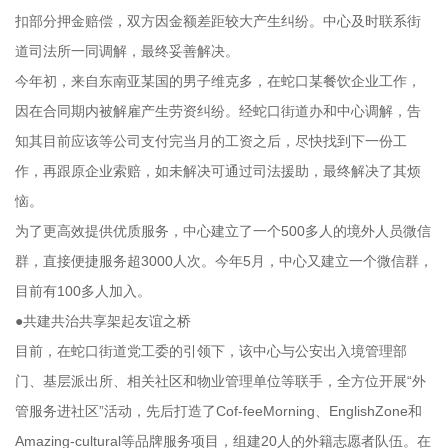
扣部分押金赔偿，双方因金额差距较大产生纠纷。中心及时联系街
道司法所一同调解，最终妥善解决。
今年初，来自东南亚某国的男子维克多，在蛇口某餐饮企业工作，
因在合同期内被解雇产生劳资纠纷。经蛇口街道办和中心调解，告
知其目前应该等公司支付完当月的工资之后，尽快找到下一份工
作，再跟原企业索赔，如未解决可通过司法援助，最终解决了其烦
恼。
为了更高效提供优质服务，中心建立了一个500多人的境外人员微信
群，直接便捷服务超3000人次。今年5月，中心又建立一个微信群，
目前有100多人加入。
●共建共治共享架起友谊之桥
目前，在蛇口街道党工委的引领下，该中心与公安出入境管理部
门、基层派出所、相关社区和物业管理单位等联手，全方位开展“外
管服务进社区”活动，先后打造了Cof-feeMorning、EnglishZone和
Amazing-cultural等品牌服务项目，组建20人的外籍志愿者队伍。在