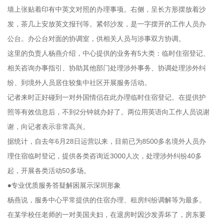
墙上张贴着印有中英文对照的办理事项。右侧，呈长方形摆放着沙
发，茶几上安放英文报刊等。紧邻沙发，是一字摆开的工作人员办
公台。办公台对面的协调室，供相关人员与涉事双方协调。
这里的负责人杨燕介绍，中心提供的业务有5大类：临时住宿登记、
相关咨询办事指引、协助其他部门处理涉外事务、协调处理涉外纠
纷、到境外人员居住较集中社区开展服务活动。
记者来时正好碰到一对外国情侣在此办理临时住宿登记。在提供护
照等有效信息后，不到2分钟就办好了。两位用英语向工作人员说谢
谢，向记者表示非常高兴。
据统计，自去年6月28日运营以来，目前已为8500多名境外人员办
理住宿临时登记，提供各类咨询近3000人次，处理涉外纠纷40多
起，开展各类活动50多场。
●专业优质服务答疑解困展示深圳形象
杨燕说，服务中心平常提供的住宿办理、租房纠纷调解等为最多。
在某学校任老师的一对美国夫妇，在退房时因沙发弄坏了，房东要