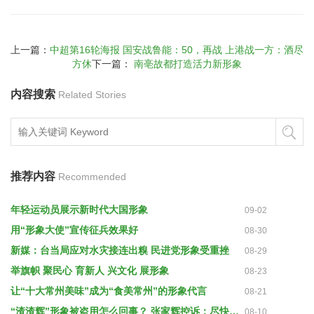
上一篇：
中超第16轮海报 国安战鲁能：50，再战 上港战一方：酒尽
方休
下一篇：
南亳故都打造活力新形象
内容搜索
Related Stories
推荐内容
Recommended
年轻运动员展示新时代大国形象
09-02
用“形象大使”宣传征兵效果好
08-30
新媒：台当局应对水灾接连出糗 民进党形象受重挫
08-29
举旗帜 聚民心 育新人 兴文化 展形象
08-23
让“十大常州美味”成为“食美常州”的形象代言
08-21
“渣渣辉”形象被盗用怎么回事？ 张家辉控诉：尽快停止侵权行为
08-10